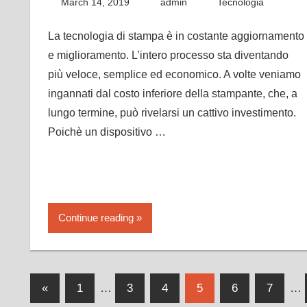
March 14, 2019
admin
Tecnologia
La tecnologia di stampa è in costante aggiornamento
e miglioramento. L’intero processo sta diventando
più veloce, semplice ed economico. A volte veniamo
ingannati dal costo inferiore della stampante, che, a
lungo termine, può rivelarsi un cattivo investimento.
Poichè un dispositivo …
Continue reading
Posts
Previous
«
1
…
3
4
5
6
7
…