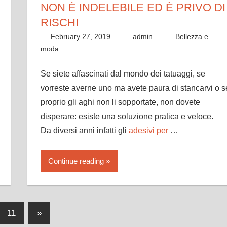
NON È INDELEBILE ED È PRIVO DI
RISCHI
February 27, 2019
admin
Bellezza e
moda
Se siete affascinati dal mondo dei tatuaggi, se
vorreste averne uno ma avete paura di stancarvi o s
proprio gli aghi non li sopportate, non dovete
disperare: esiste una soluzione pratica e veloce.
Da diversi anni infatti gli
adesivi per
…
Continue reading
Next
11
»