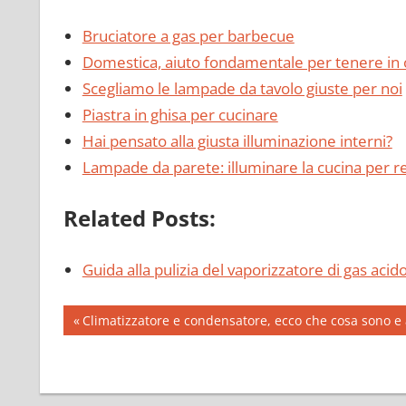
Bruciatore a gas per barbecue
Domestica, aiuto fondamentale per tenere in 
Scegliamo le lampade da tavolo giuste per noi
Piastra in ghisa per cucinare
Hai pensato alla giusta illuminazione interni?
Lampade da parete: illuminare la cucina per r
Related Posts:
Guida alla pulizia del vaporizzatore di gas acid
Post
Previous
Climatizzatore e condensatore, ecco che cosa sono e
Post:
navigation