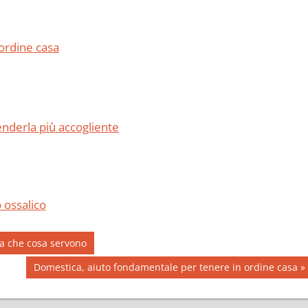
ordine casa
enderla più accogliente
o ossalico
 a che cosa servono
Next
Domestica, aiuto fondamentale per tenere in ordine casa
Post: