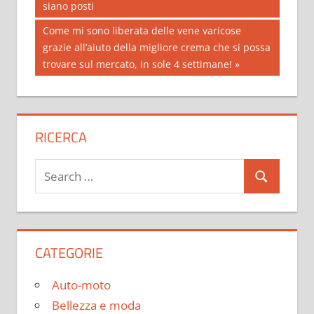
Post:
siano posti
navigation
Next
Come mi sono liberata delle vene varicose
Post:
grazie all’aiuto della migliore crema che si possa
trovare sul mercato, in sole 4 settimane!
RICERCA
Search
Search
for:
CATEGORIE
Auto-moto
Bellezza e moda