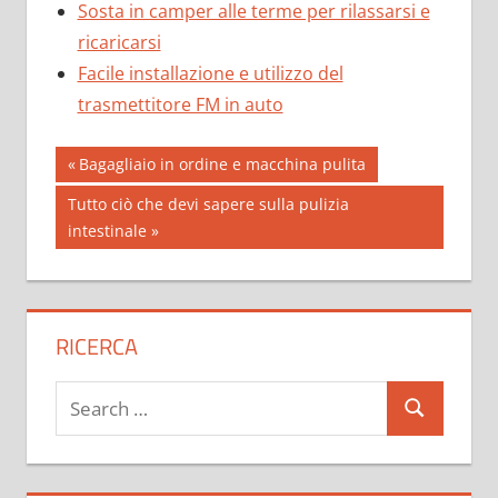
Sosta in camper alle terme per rilassarsi e
ricaricarsi
Facile installazione e utilizzo del
trasmettitore FM in auto
Post
Previous
Bagagliaio in ordine e macchina pulita
Post:
navigation
Next
Tutto ciò che devi sapere sulla pulizia
Post:
intestinale
RICERCA
Search
Search
for: